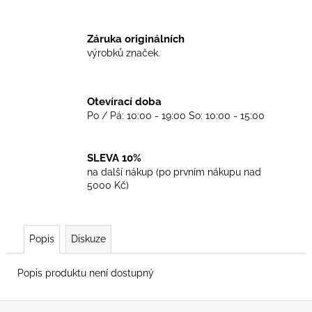
č
u
j
Záruka originálních
e
výrobků značek.
m
e
Otevírací doba
Po / Pá: 10:00 - 19:00 So: 10:00 - 15:00
TKANIČKY
DR.
MARTENS
ŽLUTÉ
SLEVA 10%
KULATÉ
na další nákup (po prvním nákupu nad
120CM
5000 Kč)
129
Kč
Popis
Diskuze
Popis produktu není dostupný
Z