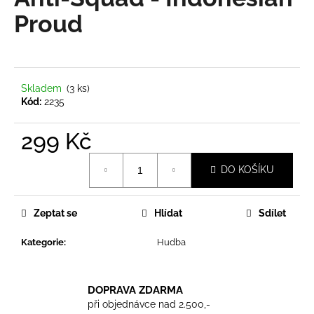
je
a
0,0
Proud
z
j
5
í
hvězdiček.
t
?
Skladem
(3 ks)
Kód:
2235
299 Kč
Měrná
HLEDAT
DO KOŠÍKU
cena:
Zeptat se
Hlídat
Sdílet
D
o
Kategorie
:
Hudba
p
o
r
DOPRAVA ZDARMA
u
při objednávce nad 2.500,-