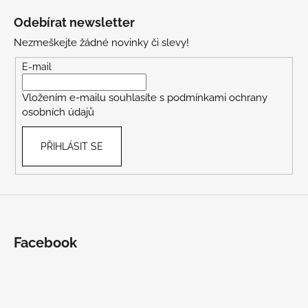
á
Odebírat newsletter
p
Nezmeškejte žádné novinky či slevy!
a
t
E-mail
í
Vložením e-mailu souhlasíte s
podmínkami ochrany
osobních údajů
PŘIHLÁSIT SE
Facebook