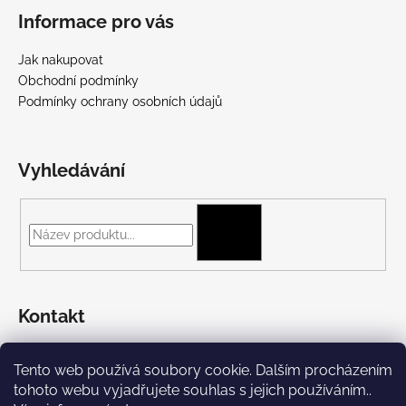
Informace pro vás
Jak nakupovat
Obchodní podmínky
Podmínky ochrany osobních údajů
Vyhledávání
HLEDAT
Kontakt
+420 775 697 782
Tento web používá soubory cookie. Dalším procházením
https://www.facebook.com/Streetpunk.cz
tohoto webu vyjadřujete souhlas s jejich používáním..