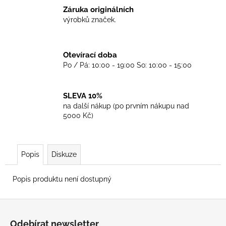
č
Záruka originálních
u
výrobků značek.
j
e
m
Otevírací doba
e
Po / Pá: 10:00 - 19:00 So: 10:00 - 15:00
TRIKO
SKINHEADS
SLEVA 10%
NEVER
na další nákup (po prvním nákupu nad
DIE
5000 Kč)
-
BLACK
450
Kč
Popis
Diskuze
Popis produktu není dostupný
Z
á
Odebírat newsletter