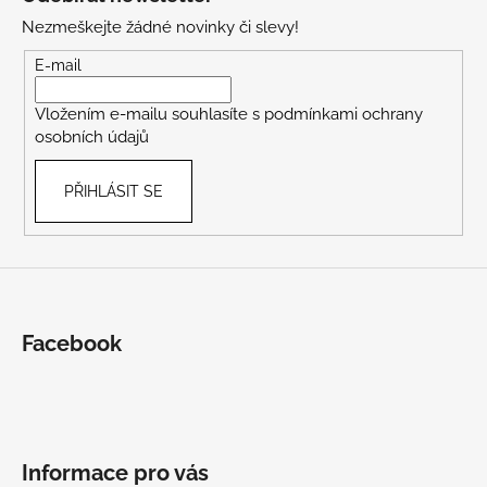
p
Nezmeškejte žádné novinky či slevy!
a
t
E-mail
í
Vložením e-mailu souhlasíte s
podmínkami ochrany
osobních údajů
PŘIHLÁSIT SE
Facebook
Informace pro vás