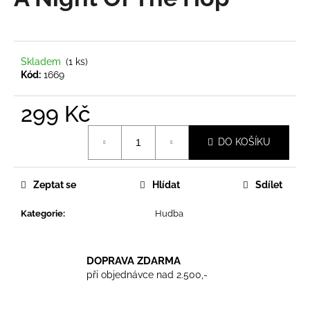
je
a
0,0
z
j
5
í
hvězdiček.
Skladem
(1 ks)
t
Kód:
1669
?
299 Kč
Měrná
DO KOŠÍKU
cena:
HLEDAT
Zeptat se
Hlídat
Sdílet
Kategorie
:
Hudba
D
o
p
DOPRAVA ZDARMA
o
při objednávce nad 2.500,-
r
u